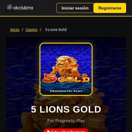
okclubmx
Iniciar sesión
Registrarse
Inicio
/
Casino
/
5 Lions Gold
5 LIONS GOLD
Por Pragmatic Play