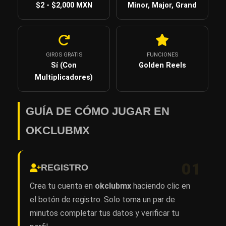
$2 - $2,000 MXN
Minor, Major, Grand
GIROS GRATIS
FUNCIONES
Sí (Con
Golden Reels
Multiplicadores)
GUÍA DE CÓMO JUGAR EN
OKCLUBMX
01
REGISTRO
Crea tu cuenta en
okclubmx
haciendo clic en
el botón de registro. Solo toma un par de
minutos completar tus datos y verificar tu