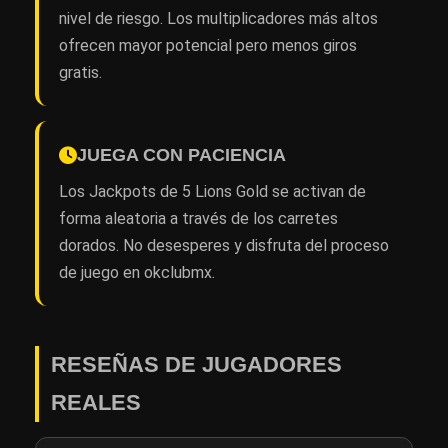
nivel de riesgo. Los multiplicadores más altos
ofrecen mayor potencial pero menos giros
gratis.
JUEGA CON PACIENCIA
Los Jackpots de 5 Lions Gold se activan de
forma aleatoria a través de los carretes
dorados. No desesperes y disfruta del proceso
de juego en okclubmx.
RESEÑAS DE JUGADORES
REALES