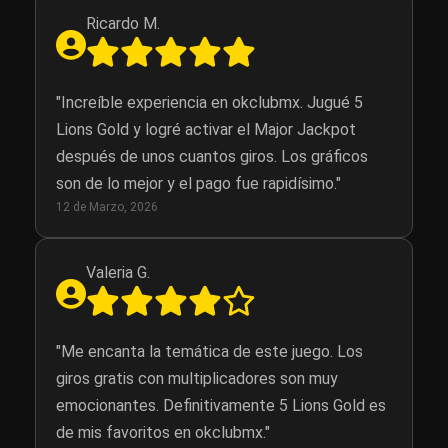
Ricardo M.
"Increíble experiencia en okclubmx. Jugué 5
Lions Gold y logré activar el Major Jackpot
después de unos cuantos giros. Los gráficos
son de lo mejor y el pago fue rapidísimo."
12 de Marzo, 2026
Valeria G.
"Me encanta la temática de este juego. Los
giros gratis con multiplicadores son muy
emocionantes. Definitivamente 5 Lions Gold es
de mis favoritos en okclubmx."