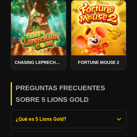
CHASING LEPRECHAUN COINS
FORTUNE MOUSE 2
PREGUNTAS FRECUENTES
SOBRE 5 LIONS GOLD
¿Qué es 5 Lions Gold?