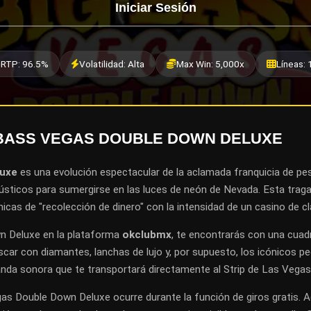
Iniciar Sesión
RTP: 96.5%
Volatilidad: Alta
Max Win: 5,000x
Líneas: 
 BASS VEGAS DOUBLE DOWN DELUXE
luxe
es una evolución espectacular de la aclamada franquicia de pe
 rústicos para sumergirse en las luces de neón de Nevada. Esta t
nicas de "recolección de dinero" con la intensidad de un casino de c
n Deluxe en la plataforma
okclubmx
, te encontrarás con una cuad
car con diamantes, lanchas de lujo y, por supuesto, los icónicos pe
banda sonora que te transportará directamente al Strip de Las Vegas
s Double Down Deluxe ocurre durante la función de giros gratis. Aq