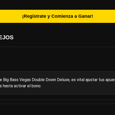
¡Regístrate y Comienza a Ganar!
EJOS
 de Big Bass Vegas Double Down Deluxe, es vital ajustar tus apues
 hasta activar el bono.