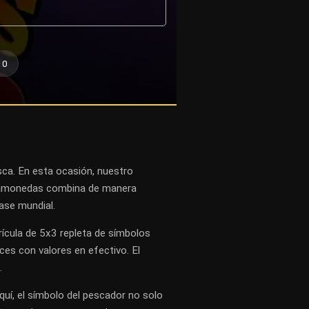
10
sca. En esta ocasión, nuestro
ragamonedas combina de manera
lase mundial.
rícula de 5x3 repleta de símbolos
ces con valores en efectivo. El
.
uí, el símbolo del pescador no solo