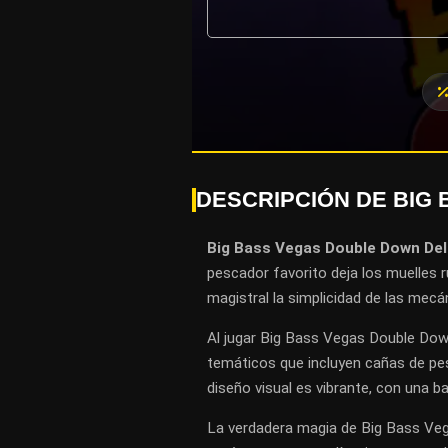
DESCRIPCIÓN DE BIG
Big Bass Vegas Double Down De
pescador favorito deja los muelles
magistral la simplicidad de las mecá
Al jugar Big Bass Vegas Double Dow
temáticos que incluyen cañas de pes
diseño visual es vibrante, con una 
La verdadera magia de Big Bass Vega