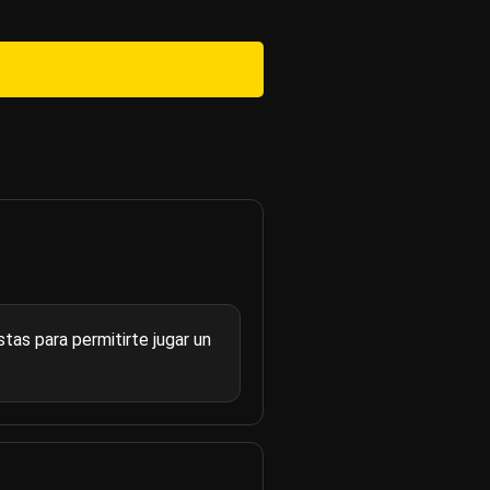
tas para permitirte jugar un