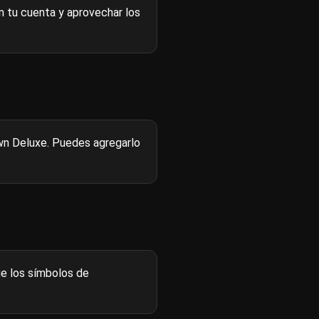
 tu cuenta y aprovechar los
own Deluxe. Puedes agregarlo
ue los símbolos de