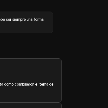
ebe ser siempre una forma
anta cómo combinaron el tema de