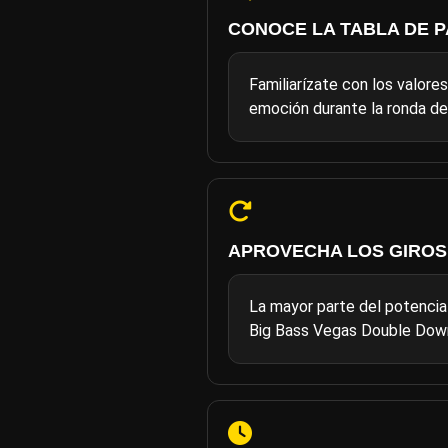
CONOCE LA TABLA DE 
Familiarízate con los valore
emoción durante la ronda de
APROVECHA LOS GIROS
La mayor parte del potencial 
Big Bass Vegas Double Down