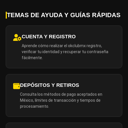
TEMAS DE AYUDA Y GUÍAS RÁPIDAS
CUENTA Y REGISTRO
Aprende cómo realizar el okclubmx registro,
verificar tu identidad y recuperar tu contraseña
fácilmente.
DEPÓSITOS Y RETIROS
Consulta los métodos de pago aceptados en
México, límites de transacción y tiempos de
procesamiento.