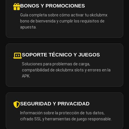
BONOS Y PROMOCIONES
Guía completa sobre cómo activar tu okclubmx
bono de bienvenida y cumplir los requisitos de
apuesta.
SOPORTE TÉCNICO Y JUEGOS
Soluciones para problemas de carga,
compatibilidad de okclubmx slots y errores en la
APK.
SEGURIDAD Y PRIVACIDAD
Información sobre la protección de tus datos,
cifrado SSL y herramientas de juego responsable.