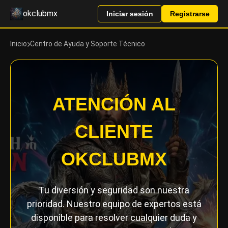
okclubmx
Iniciar sesión
Registrarse
Inicio
Centro de Ayuda y Soporte Técnico
ATENCIÓN AL
CLIENTE
OKCLUBMX
Tu diversión y seguridad son nuestra
prioridad. Nuestro equipo de expertos está
disponible para resolver cualquier duda y