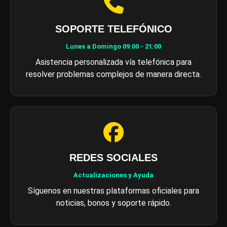
SOPORTE TELEFÓNICO
Lunes a Domingo 09:00 - 21:00
Asistencia personalizada vía telefónica para
resolver problemas complejos de manera directa.
REDES SOCIALES
Actualizaciones y Ayuda
Síguenos en nuestras plataformas oficiales para
noticias, bonos y soporte rápido.