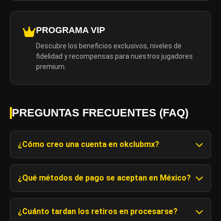
PROGRAMA VIP
Descubre los beneficios exclusivos, niveles de
fidelidad y recompensas para nuestros jugadores
premium.
PREGUNTAS FRECUENTES (FAQ)
¿Cómo creo una cuenta en okclubmx?
¿Qué métodos de pago se aceptan en México?
¿Cuánto tardan los retiros en procesarse?