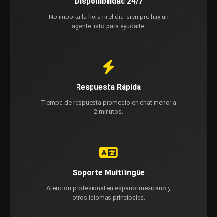
Disponibilidad 24/7
No importa la hora ni el día, siempre hay un
agente listo para ayudarte.
Respuesta Rápida
Tiempo de respuesta promedio en chat menor a
2 minutos.
Soporte Multilingüe
Atención profesional en español mexicano y
otros idiomas principales.