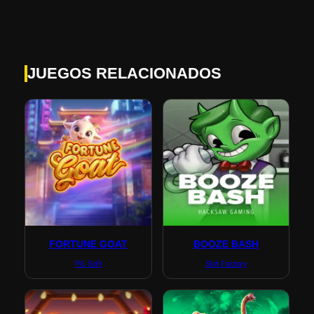
JUEGOS RELACIONADOS
FORTUNE GOAT
BOOZE BASH
PG Soft
Slot Factory