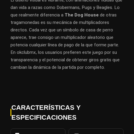
El diseño visual es vibrante, con animaciones fluidas que
dan vida a razas como Dobermans, Pugs y Beagles. Lo
que realmente diferencia a
The Dog House
de otras
tragamonedas es su mecánica de multiplicadores
directos. Cada vez que un símbolo de casa de perro
aparece, trae consigo un multiplicador aleatorio que
potencia cualquier línea de pago de la que forme parte.
En okclubmx, los usuarios prefieren este juego por su
transparencia y el potencial de obtener giros gratis que
cambian la dinámica de la partida por completo.
CARACTERÍSTICAS Y
ESPECIFICACIONES