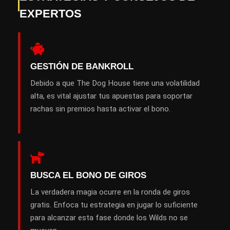
EXPERTOS
GESTIÓN DE BANKROLL
Debido a que The Dog House tiene una volatilidad
alta, es vital ajustar tus apuestas para soportar
rachas sin premios hasta activar el bono.
BUSCA EL BONO DE GIROS
La verdadera magia ocurre en la ronda de giros
gratis. Enfoca tu estrategia en jugar lo suficiente
para alcanzar esta fase donde los Wilds no se