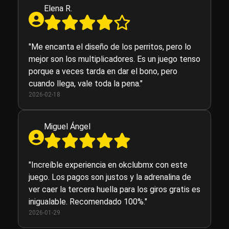
Elena R.
"Me encanta el diseño de los perritos, pero lo
mejor son los multiplicadores. Es un juego tenso
porque a veces tarda en dar el bono, pero
cuando llega, vale toda la pena."
2026-02-18
Miguel Ángel
"Increíble experiencia en okclubmx con este
juego. Los pagos son justos y la adrenalina de
ver caer la tercera huella para los giros gratis es
inigualable. Recomendado 100%."
2026-01-29