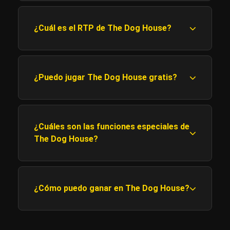
¿Cuál es el RTP de The Dog House?
¿Puedo jugar The Dog House gratis?
¿Cuáles son las funciones especiales de
The Dog House?
¿Cómo puedo ganar en The Dog House?