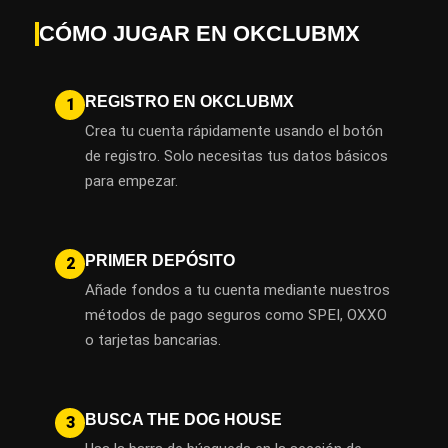
CÓMO JUGAR EN OKCLUBMX
REGISTRO EN OKCLUBMX
1
Crea tu cuenta rápidamente usando el botón
de registro. Solo necesitas tus datos básicos
para empezar.
PRIMER DEPÓSITO
2
Añade fondos a tu cuenta mediante nuestros
métodos de pago seguros como SPEI, OXXO
o tarjetas bancarias.
BUSCA THE DOG HOUSE
3