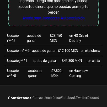
ingresos. Juega con moderación y nunca
apuestes dinero que no puedas permitirte
perder.
Ayuda para Jugadores
Autoexclusión
Usuario
acaba de
$28,450
en HS Orb of
r***2
ganar
MXN
Destiny
Usuario m***9
acaba de ganar
$12,100 MXN
en okclubmx
Usuario j***1
acaba de ganar
$45,300 MXN
en slots
Usuario
acaba de
$7,800
en Hacksaw
a***5
ganar
MXN
Gaming
Contáctanos:
Correo electrónico
Facebook
Twitter
Discord