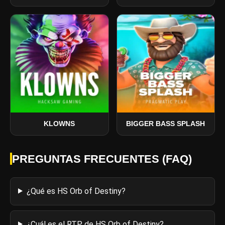
KLOWNS
BIGGER BASS SPLASH
PREGUNTAS FRECUENTES (FAQ)
¿Qué es HS Orb of Destiny?
¿Cuál es el RTP de HS Orb of Destiny?