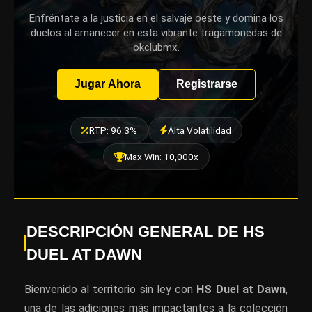
Enfréntate a la justicia en el salvaje oeste y domina los
duelos al amanecer en esta vibrante tragamonedas de
okclubmx.
Jugar Ahora
Registrarse
RTP: 96.3%
Alta Volatilidad
Max Win: 10,000x
DESCRIPCIÓN GENERAL DE HS
DUEL AT DAWN
Bienvenido al territorio sin ley con
HS Duel at Dawn
,
una de las adiciones más impactantes a la colección