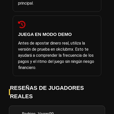
principal.
JUEGA EN MODO DEMO
Antes de apostar dinero real, utiliza la
versión de prueba en okclubmx. Esto te
ayudará a comprender la frecuencia de los
pagos y el ritmo del juego sin ningún riesgo
financiero.
RESEÑAS DE JUGADORES
REALES
Rodrigo_Vegas99