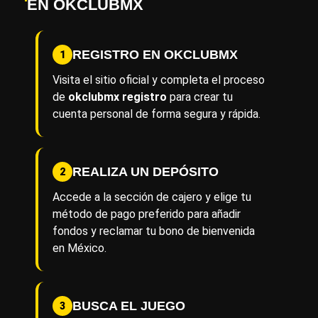
EN OKCLUBMX
REGISTRO EN OKCLUBMX
1
Visita el sitio oficial y completa el proceso
de
okclubmx registro
para crear tu
cuenta personal de forma segura y rápida.
REALIZA UN DEPÓSITO
2
Accede a la sección de cajero y elige tu
método de pago preferido para añadir
fondos y reclamar tu bono de bienvenida
en México.
BUSCA EL JUEGO
3