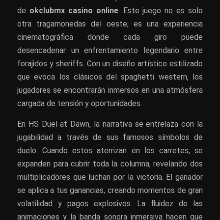
de
okclubmx casino online
. Este juego no es solo
otra tragamonedas del oeste; es una experiencia
cinematográfica donde cada giro puede
desencadenar un enfrentamiento legendario entre
forajidos y sheriffs. Con un diseño artístico estilizado
que evoca los clásicos del spaghetti western, los
jugadores se encontrarán inmersos en una atmósfera
cargada de tensión y oportunidades.
En HS Duel at Dawn, la narrativa se entrelaza con la
jugabilidad a través de sus famosos símbolos de
duelo. Cuando estos aterrizan en los carretes, se
expanden para cubrir toda la columna, revelando dos
multiplicadores que luchan por la victoria. El ganador
se aplica a tus ganancias, creando momentos de gran
volatilidad y pagos explosivos. La fluidez de las
animaciones y la banda sonora inmersiva hacen que