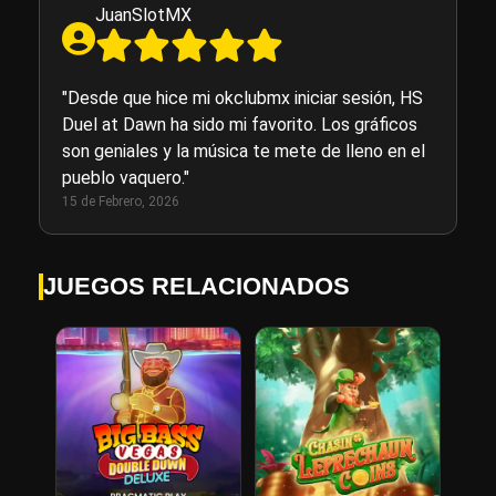
JuanSlotMX
"Desde que hice mi okclubmx iniciar sesión, HS
Duel at Dawn ha sido mi favorito. Los gráficos
son geniales y la música te mete de lleno en el
pueblo vaquero."
15 de Febrero, 2026
JUEGOS RELACIONADOS