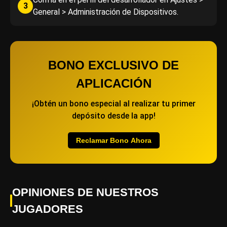
3
General > Administración de Dispositivos.
BONO EXCLUSIVO DE
APLICACIÓN
¡Obtén un bono especial al realizar tu primer
depósito desde la app!
Reclamar Bono Ahora
OPINIONES DE NUESTROS
JUGADORES