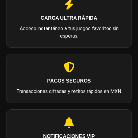
CARGA ULTRA RÁPIDA
Acceso instantáneo a tus juegos favoritos sin
esperas.
PAGOS SEGUROS
Transacciones cifradas y retiros rápidos en MXN.
NOTIFICACIONES VIP